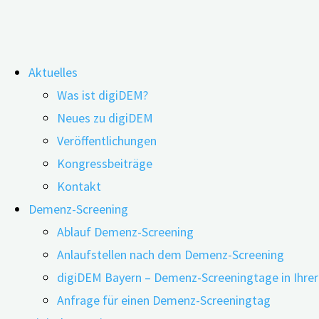
Zum
Aktuelles
Inhalt
Schlagwort:
BMJ Christmas Editio
Was ist digiDEM?
springen
Neues zu digiDEM
Veröffentlichungen
Kongressbeiträge
fMRT-Studie lokalisiert Weihnachtsgeist 
Kontakt
Demenz-Screening
Ablauf Demenz-Screening
04.12.2019
18.12.2019
Anlaufstellen nach dem Demenz-Screening
digiDEM Bayern – Demenz-Screeningtage in Ihre
Anfrage für einen Demenz-Screeningtag