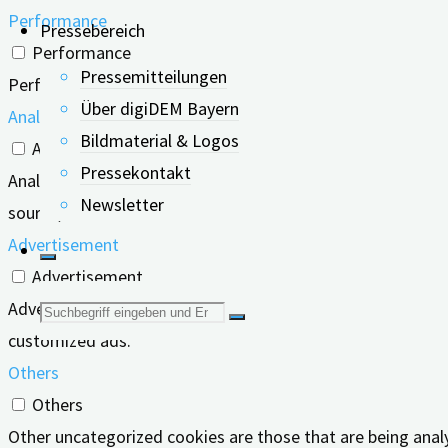
Performance
Pressebereich
Performance
Pressemitteilungen
Performance cookies are used to understand and analyze the
Über digiDEM Bayern
Analytics
Bildmaterial & Logos
Analytics
Pressekontakt
Analytical cookies are used to understand how visitors inte
Newsletter
source, etc.
Advertisement
Advertisement
Advertisement cookies are used to provide visitors with r
Suche
customized ads.
nach:
Others
Others
Other uncategorized cookies are those that are being analy