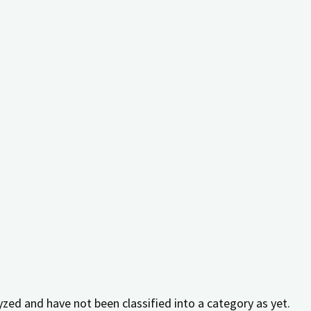
 key performance indexes of the website which helps in deli
ract with the website. These cookies help provide informatio
elevant ads and marketing campaigns. These cookies track vi
zed and have not been classified into a category as yet.