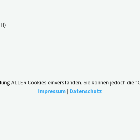
PH)
bestmögliche Erfahrung zu bieten, indem wir uns an Ihre Pr
endung ALLER Cookies einverstanden. Sie können jedoch die "
Impressum
|
Datenschutz