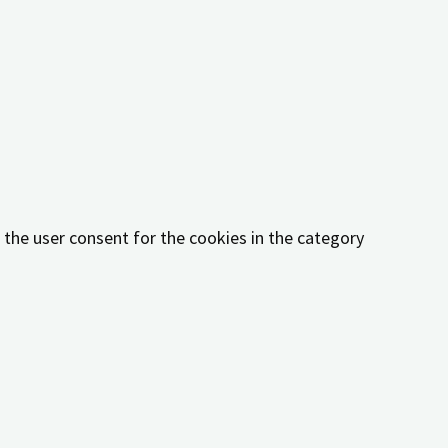
ookies in the category "Functional".
e the user consent for the cookies in the category
 the user consent for the cookies in the category "Other.
 the user consent for the cookies in the category
her or not user has consented to the use of cookies. It
orms, collect feedbacks, and other third-party features.