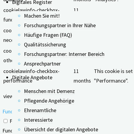
Digitales Register
cookielawinfo-checkbox-
11
The cookie is set
Machen Sie mit!
functional
months
Forschungspartner in Ihrer Nähe
cookielawinfo-checkbox-
11
This cookie is se
Häufige Fragen (FAQ)
necessary
months
"Necessary".
Qualitätssicherung
cookielawinfo-checkbox-
11
Forschungspartner: Interner Bereich
This cookie is se
others
months
Ansprechpartner
cookielawinfo-checkbox-
11
This cookie is se
Digitale Angebote
performance
months
"Performance".
Menschen mit Demenz
11
The cookie is set
viewed_cookie_policy
Pflegende Angehörige
months
does not store an
Ehrenamtliche
Functional
Interessierte
Functional
Übersicht der digitalen Angebote
Functional cookies help to perform certain functionalities 