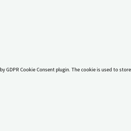
 by GDPR cookie consent to record the user consent for the c
t by GDPR Cookie Consent plugin. The cookies is used to stor
t by GDPR Cookie Consent plugin. The cookie is used to store
t by GDPR Cookie Consent plugin. The cookie is used to store
 by the GDPR Cookie Consent plugin and is used to store whet
y personal data.
like sharing the content of the website on social media platf