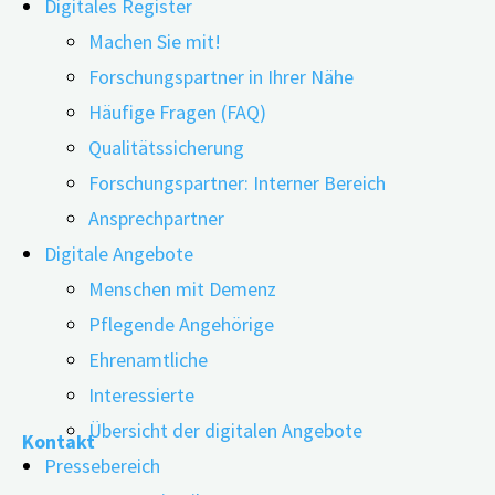
Digitales Register
Machen Sie mit!
Forschungspartner in Ihrer Nähe
Häufige Fragen (FAQ)
Qualitätssicherung
Forschungspartner: Interner Bereich
Ansprechpartner
Wenn vom Weihnachtsgeist die Rede ist, weiß jeder, was
Digitale Angebote
Essen. Aber wo befindet sich dieser Weihnachtsgeist im 
Menschen mit Demenz
Kopenhagen mit Hilfe der funktionellen Magnetresona
Pflegende Angehörige
Ehrenamtliche
"fMRT-
weiterlesen
Interessierte
Studie
Übersicht der digitalen Angebote
Kontakt
lokalisiert
Pressebereich
Weihnachtsgeist