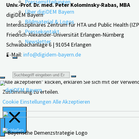
Pressemitteilungen
Univ.-Prof. Dr. med. Peter Kolominsky-Rabas, MBA
im
Über digiDEM Bayern
digiDEM Bayern
Gehirn"
Bildmaterial & Logos
Interdisziplinäres Zentrum für HTA und Public Health (IZ
Pressekontakt
Friedrich-Alexander-Universität Erlangen-Nürnberg
Newsletter
Schwabachanlage 6 | 91054 Erlangen
E-Mail:
info@digidem-bayern.de
Wir verwenden Cookies auf unserer Website, um Ihnen die 
Suche
"Alle akzeptieren" klicken, erklären Sie sich mit der Verw
Zustimmung zu erteilen.
nach:
Cookie Einstellungen
Alle Akzeptieren
Schließen