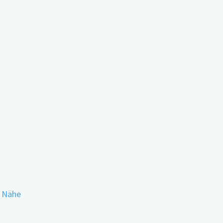
n
im Gehirn
r Nähe