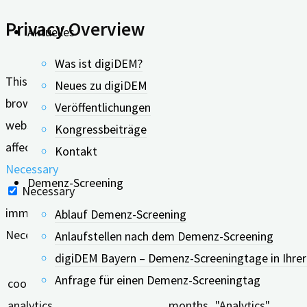
Privacy Overview
Aktuelles
Was ist digiDEM?
This website uses cookies to improve your experience whil
Neues zu digiDEM
browser as they are essential for the working of basic func
Veröffentlichungen
website. These cookies will be stored in your browser only
Kongressbeiträge
affect your browsing experience.
Kontakt
Necessary
Demenz-Screening
Necessary
immer aktiv
Ablauf Demenz-Screening
Necessary cookies are absolutely essential for the website
Anlaufstellen nach dem Demenz-Screening
digiDEM Bayern – Demenz-Screeningtage in Ihre
Keks
Dauer
Anfrage für einen Demenz-Screeningtag
cookielawinfo-checkbox-
11
This cookie is se
analytics
months
"Analytics".