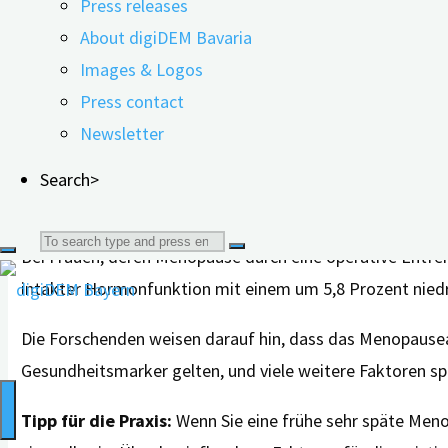
Press releases
Das zentrale Ergebnis ist, dass sowohl ein sehr früher a
About digiDEM Bavaria
das Risiko rund um das Durchschnittsalter 51 am niedrigs
Images & Logos
Demenzrisiko im Vergleich zu Frauen mit durchschnittli
Press contact
Risiko. Eine frühe Menopause vor dem 45. Lebensjahr wa
Newsletter
Teilgruppe von Frauen bestätigt, die niemals Hormone 
Search>
Operativ herbeigeführte Menopause: anderes Muste
Search
Bei Frauen, deren Menopause durch eine operative Entfern
intakter Hormonfunktion mit einem um 5,8 Prozent nied
for:
Die Forschenden weisen darauf hin, dass das Menopausealt
Gesundheitsmarker gelten, und viele weitere Faktoren spi
Tipp für die Praxis:
Wenn Sie eine frühe sehr späte Menop