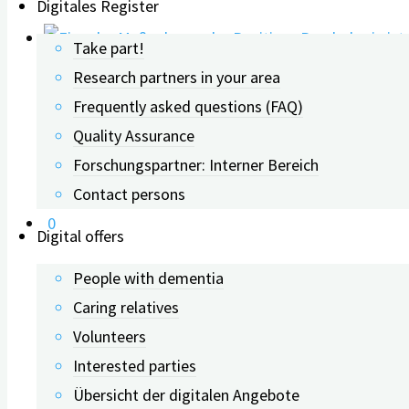
Digitales Register
Take part!
Research partners in your area
Health protection through Po
Frequently asked questions (FAQ)
Quality Assurance
Forschungspartner: Interner Bereich
26.01.2023
Contact persons
0
Digital offers
People with dementia
Lower quality of life despite
Caring relatives
Volunteers
19.06.2024
Interested parties
Übersicht der digitalen Angebote