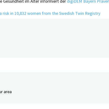
ige Gesundheit im Alter informiert der
digiDEM Bayern Präve
 risk in 10,832 women from the Swedish Twin Registry
hallenging behavior?
ur area