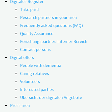
Digitales Register
Take part!
Research partners in your area
Frequently asked questions (FAQ)
29.05.2026
29.05.2026
Quality Assurance
Forschungspartner: Interner Bereich
Ob die Menopause früh oder spät eintritt, könnte eine Ro
Contact persons
größten Studien zu diesem Thema untersucht.
Digital offers
People with dementia
Mehr als 10.000 Frauen über Jahrzehnte begleitet
Caring relatives
In die Analyse wurden 10.832 Frauen aus dem Schwedisch
Volunteers
kognitiven Status vorlagen. Über nationale Gesundheits
Interested parties
durchschnittliche Alter bei natürlicher Menopause lag in 
Übersicht der digitalen Angebote
Press area
Sowohl sehr früh als auch sehr spät ist mit höherem