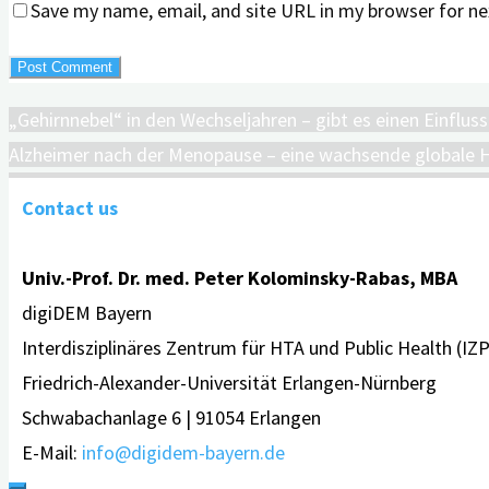
Save my name, email, and site URL in my browser for ne
„Gehirnnebel“ in den Wechseljahren – gibt es einen Einflus
Alzheimer nach der Menopause – eine wachsende globale 
Contact us
Univ.-Prof. Dr. med. Peter Kolominsky-Rabas, MBA
digiDEM Bayern
Interdisziplinäres Zentrum für HTA und Public Health (IZ
Friedrich-Alexander-Universität Erlangen-Nürnberg
Schwabachanlage 6 | 91054 Erlangen
E-Mail:
info@digidem-bayern.de