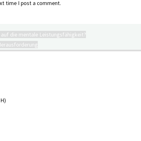
xt time I post a comment.
s auf die mentale Leistungsfähigkeit?
Herausforderung
PH)