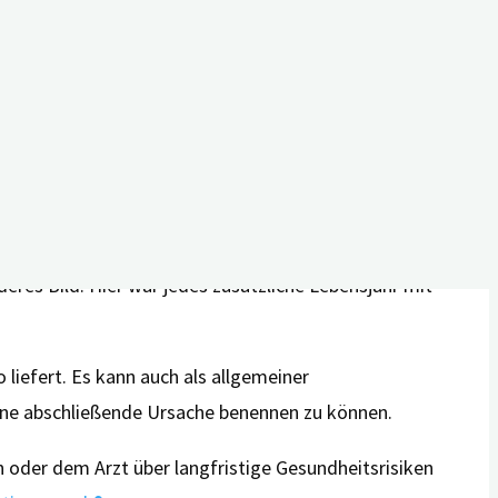
mit einem erhöhten Demenzrisiko verbunden war, während
en eintrat, hatten ein mehr als 2,5-fach erhöhtes
t 64 Jahren hatten noch ein rund doppelt so hohes
siko verbunden. Diese Ergebnisse blieben auch in einer
eres Bild: Hier war jedes zusätzliche Lebensjahr mit
liefert. Es kann auch als allgemeiner
 eine abschließende Ursache benennen zu können.
n oder dem Arzt über langfristige Gesundheitsrisiken