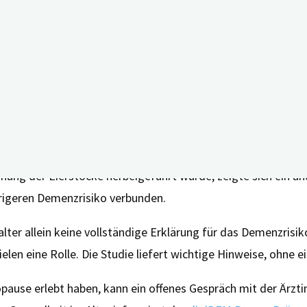
ls auch ein sehr später Eintritt der natürlichen Menopause 
ten lag. Frauen, bei denen die Menopause bereits mit 31 Jahr
chem Menopausealter. Frauen mit einem Menopauseeintritt mi
r insgesamt mit einem um rund 20 Prozent erhöhten Demenzri
eingenommen hatten.
r
ung der Eierstöcke herbeigeführt wurde, zeigte sich ein and
rigeren Demenzrisiko verbunden.
er allein keine vollständige Erklärung für das Demenzrisiko 
elen eine Rolle. Die Studie liefert wichtige Hinweise, ohne
ause erlebt haben, kann ein offenes Gespräch mit der Ärzti