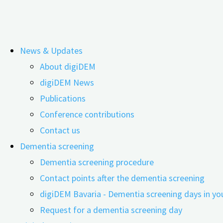
Skip
News & Updates
to
Frühzeitig oder spät: Wie beeinflu
About digiDEM
content
digiDEM News
Menopause das Demenzrisiko?
Publications
Conference contributions
Contact us
Dementia screening
Dementia screening procedure
Contact points after the dementia screening
digiDEM Bavaria - Dementia screening days in yo
Request for a dementia screening day