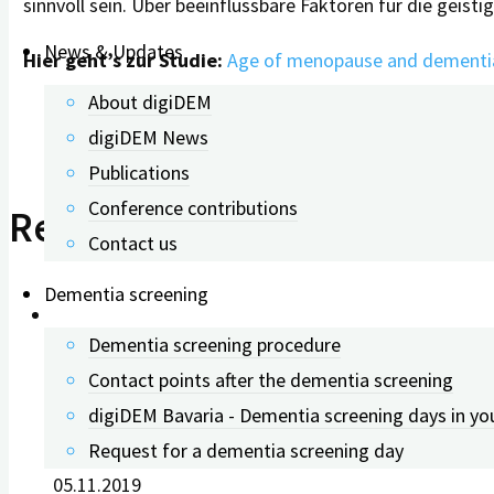
sinnvoll sein. Über beeinflussbare Faktoren für die geist
News & Updates
Hier geht’s zur Studie:
Age of menopause and dementia
About digiDEM
digiDEM News
Publications
Conference contributions
Related Posts
Contact us
Dementia screening
Dementia screening procedure
Contact points after the dementia screening
Dementia: What helps with c
digiDEM Bavaria - Dementia screening days in yo
Request for a dementia screening day
05.11.2019