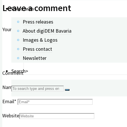
Leave a comment
Press area
Press releases
Your email address will not be published.
Required fields 
About digiDEM Bavaria
Images & Logos
Press contact
Newsletter
Search>
Comment
Name
*
Search
Email
*
for:
Website