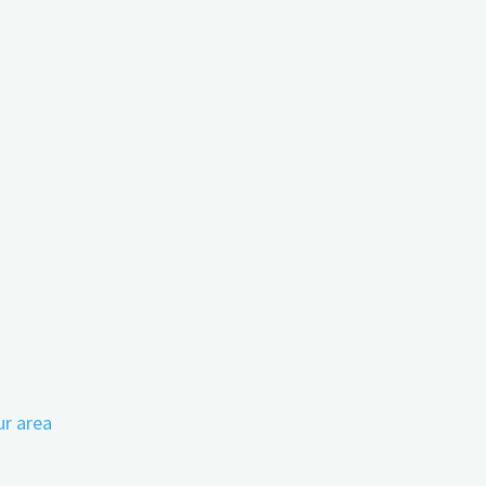
sst der Zeitpunkt der
ur area