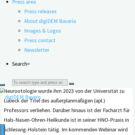
Press area
Hörverlust ein erhöhtes Demenzrisiko? Welche
Press releases
medizinischen und psychosozialen Faktoren spielen
About digiDEM Bavaria
dabei eine Rolle?
Images & Logos
Press contact
Prof. Dr. med. Jan Löhler ist Präsident des Deutschen
Newsletter
Berufsverbandes der Hals-Nasen-Ohrenärzte e.V. und
leitete dort viele Jahre das Wissenschaftliche Institut für
Search>
angewandte HNO-Heilkunde. Aufgrund seiner intensiven
Forschungstätigkeit im Bereich der Audiologie und
Search
Neurootologie wurde ihm 2023 von der Universität zu
for:
Lübeck der Titel des außerplanmäßigen (apl.)
Professors verliehen. Darüber hinaus ist der Facharzt für
Hals-Nasen-Ohren-Heilkunde ist in seiner HNO-Praxis in
Schleswig-Holstein tätig. Im kommenden Webinar wird