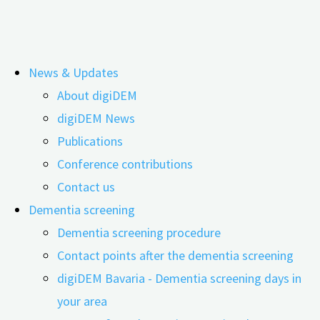
Skip
News & Updates
to
Webinar: Hearing Loss as a Risk Factor
About digiDEM
content
digiDEM News
for Dementia
Publications
Conference contributions
Contact us
Dementia screening
Dementia screening procedure
Contact points after the dementia screening
digiDEM Bavaria - Dementia screening days in
your area