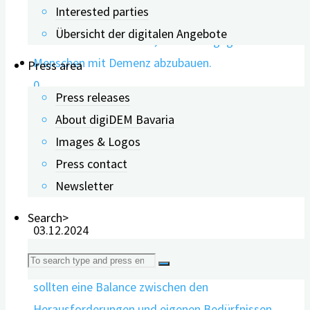
Interested parties
Übersicht der digitalen Angebote
Press area
0
Press releases
About digiDEM Bavaria
Frontotemporal Dementia –
Images & Logos
Press contact
A Multifaceted Disease
Newsletter
Search>
03.12.2024
Search
for: