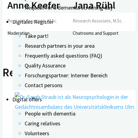
Anne Keefer
Jana Rühl
Request for a dementia screening day
Research Associate, M.Sc.
Research Associate, M.Sc.
Digitales Register
Moderation
Chatrooms and Support
Take part!
Research partners in your area
Frequently asked questions (FAQ)
Quality Assurance
Related Posts
Forschungspartner: Interner Bereich
Contact persons
Digital offers
People with dementia
Caring relatives
Volunteers