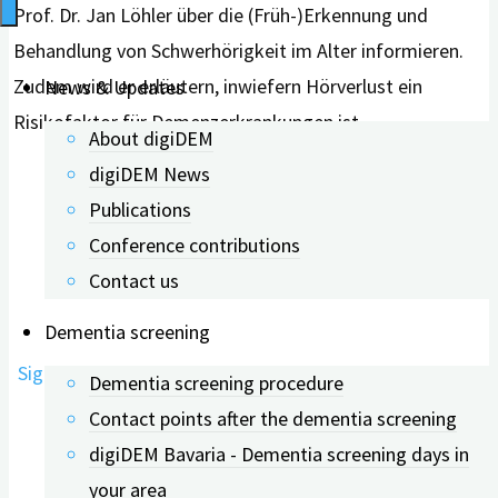
Prof. Dr. Jan Löhler über die (Früh-)Erkennung und
Behandlung von Schwerhörigkeit im Alter informieren.
Zudem wird er erläutern, inwiefern Hörverlust ein
News & Updates
Risikofaktor für Demenzerkrankungen ist.
About digiDEM
digiDEM News
Montag, 03.02.2025,
Publications
Conference contributions
14:00 – 14:45 Uhr
Contact us
Dementia screening
Sign up here
Dementia screening procedure
Contact points after the dementia screening
digiDEM Bavaria - Dementia screening days in
your area