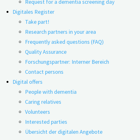
Request for a dementia screening day
Digitales Register
Take part!
Research partners in your area
Frequently asked questions (FAQ)
17.01.2025
18.02.2025
Quality Assurance
Schwerhörigkeit im Alter ist ein weit verbreitetes
Forschungspartner: Interner Bereich
Symptom – etwa ein Drittel aller Betroffenen ist
Contact persons
mindestens 65 Jahre alt. Allerdings nutzen nur wenige
Digital offers
Schwerhörige eine Hörhilfe. Ein unbehandelter
People with dementia
Hörverlust beeinträchtigt nicht nur den Alltag und kann
Caring relatives
damit die Lebensqualität einschränken, sondern steht
Volunteers
auch in Verbindung mit anderen Gesundheitsproblemen
Interested parties
wie zum Beispiel der Entstehung einer Demenz. Doch
Übersicht der digitalen Angebote
warum haben Personen mit einem unversorgten