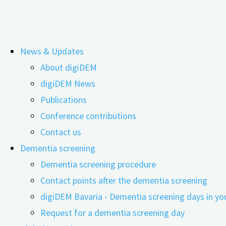
Skip
News & Updates
to
Unterschiede in der Bewertung de
About digiDEM
content
digiDEM News
Unterstützungsleistungen zwisch
Publications
Conference contributions
06.10.2021
17.07.2023
und professionellen Demenzexper
Contact us
Background
In Deutschland werden 70% der Menschen 
Dementia screening
Pflegebedürftigkeit der MmD im Verlauf der Erkrankung 
Dementia screening procedure
3
Pflegesituation gezielt entlasten
. Damit eine gezielte 
Contact points after the dementia screening
Angebote essenziell.
digiDEM Bavaria - Dementia screening days in yo
Request for a dementia screening day
Fragestellung:
Ziel dieser Untersuchung ist es, eine v