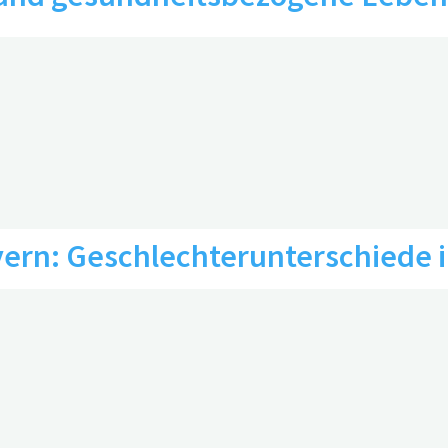
ern: Geschlechterunterschiede i
einträchtigungen
0