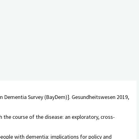
tützung generell als niedriger einschätzen[4].
 Leistungen den tatsächlichen Bedarfen der MmD und
sleistungen notwendig. Nur eine bedarfsorientierte
. Der Nervenarzt 2018; 89: 495-499
ber J, Schwinger A, eds. Pflege-Report 2016 Focus:
varian Dementia Survey (BayDem)]. Gesundheitswesen 2019,
h the course of the disease: an exploratory, cross-
people with dementia: implications for policy and