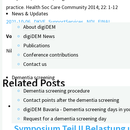
practice. Health Soc Care Community 2014; 22: 1-12
News & Updates
2021-10-06_DKVF_SupportServices_NDI_FINAL
About digiDEM
digiDEM News
Vortrag
vorgestellt auf dem 20. Deutscher Kongress fü
Publications
Nikolas Dietzel, Lara Kürten, Sebastian Meuer, Dorothee 
Conference contributions
Contact us
Dementia screening
Related Posts
Dementia screening procedure
Contact points after the dementia screening
digiDEM Bavaria - Dementia screening days in yo
Request for a dementia screening day
Symposium Teil II Belastung