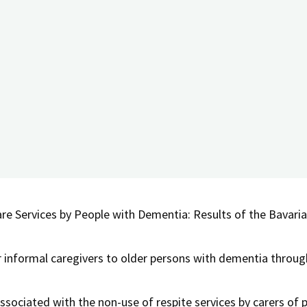
l. darauf hindeuten, dass pA den eigenen Bedarf nach Unters
he Versorgungsplanung ist es wichtig, dass die angebotenen
n Bedarfen der MmD und deren pA hinsichtlich Unterstützung
 pA im Rahmen der Pflege gezielt entlasten.
 care needs of informal caregivers of people with dementia
or informal caregivers. In: Jacobs K, Kuhlmey A, Greß S, Klau
nt Care Services by People with Dementia: Results of the Ba
for informal caregivers to older persons with dementia throug
associated with the non-use of respite services by carers of 