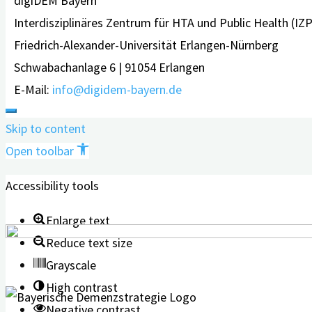
digiDEM Bayern
Interdisziplinäres Zentrum für HTA und Public Health (IZ
Friedrich-Alexander-Universität Erlangen-Nürnberg
Schwabachanlage 6 | 91054 Erlangen
E-Mail:
info@digidem-bayern.de
Skip to content
Open toolbar
Accessibility tools
Enlarge text
Reduce text size
Grayscale
High contrast
Negative contrast