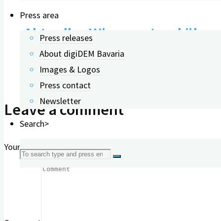
Press area
Aktueller Wissensstand über
Press releases
About digiDEM Bavaria
Images & Logos
11.10.2024
Press contact
Newsletter
Leave a comment
Search>
Your email address will not be published.
Required fields 
Search
for: