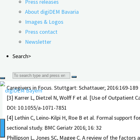
Dies könnte in Anlehnung an eine Studie von Brodaty et a
Press releases
About digiDEM Bavaria
Praktische Implikationen:
Für die gesundheitspolitisc
Images & Logos
deren pA entsprechen. Dazu sind empirische Daten zu de
Press contact
Versorgungsplanung kann die Nutzungsraten erhöhen und
Newsletter
Literaturverzeichnis:
Search>
[1] Zwingmann I, Hoffmann W, Michalowsky B et al. Unmet
Search
[2] Graessel E, Behrndt EM. Strains and relief services f
Caregivers in Focus. Stuttgart: Schattauer; 2016:169-189
for:
[3] Karrer L, Dietzel N, Wolff F et al. [Use of Outpatie
DOI: 10.1055/a-1071-7851
[4] Lethin C, Leino-Kilpi H, Roe B et al. Formal support 
sectional study. BMC Geriatr 2016; 16: 32
Phillipson L, Jones SC, Magee C. A review of the factors 