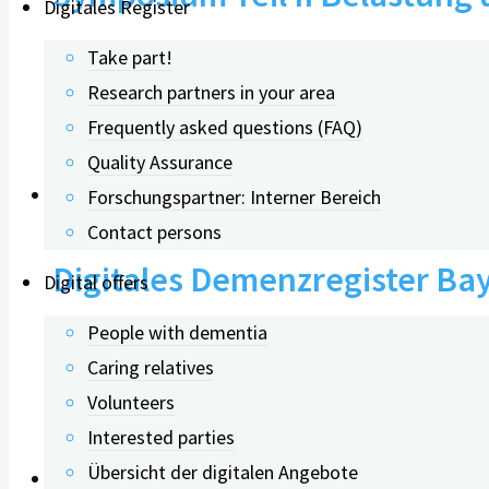
Digitales Register
Angehöriger
Take part!
Research partners in your area
Frequently asked questions (FAQ)
01.10.2022
Quality Assurance
Forschungspartner: Interner Bereich
Contact persons
Digitales Demenzregister Bay
Digital offers
Menschen mit kognitiven Be
People with dementia
Caring relatives
Volunteers
23.09.2025
Interested parties
Übersicht der digitalen Angebote