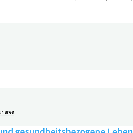
r Versorgungsforschung am 06.10.2021
Klaas-Ickler, Markus Hladik, Christina Chmelirsch, Elmar Grä
0
ur area
 und gesundheitsbezogene Leben