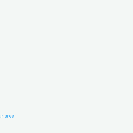
ectives of Home Care
ur area