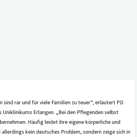
häufig mit großen Belastungen und finanziellen
nten mögliche Lösungen für diese Situation sein? Was
fentlichen Teils der Tagung „Häusliche Pflege –
of. Dr. Elmar Gräßel) der Psychiatrischen und
en herzlich dazu ein.
ind rar und für viele Familien zu teuer“, erläutert PD
es Uniklinikums Erlangen. „Bei den Pflegenden selbst
übernehmen. Häufig leidet ihre eigene körperliche und
i allerdings kein deutsches Problem, sondern zeige sich in