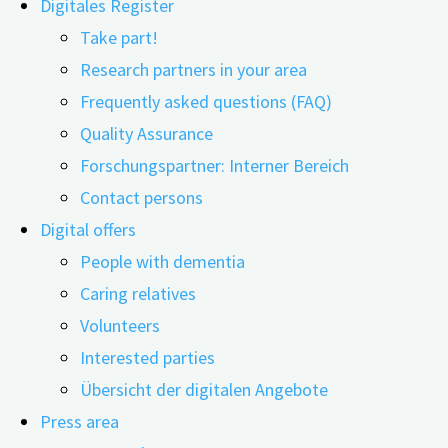
Digitales Register
Take part!
Research partners in your area
Frequently asked questions (FAQ)
15.11.2023
04.12.2023
Quality Assurance
Direkt vor Ort oder über einen Livestream zuhören
Forschungspartner: Interner Bereich
des öffentlichen Teils der Tagung „Häusliche Pfleg
Contact persons
richtet sich an pflegende An- und Zugehörige, Betrof
Digital offers
Möglichkeit, die Vorträge über einen Livestream mit
People with dementia
Caring relatives
Volunteers
Interested parties
Photo: AdobeStock
Übersicht der digitalen Angebote
Press area
Ohne pflegende Angehörige und ihre Bereitschaft, eine a