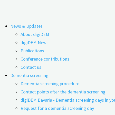
Skip
News & Updates
to
Conference: Challenges and Persp
About digiDEM
content
digiDEM News
Publications
Conference contributions
Contact us
Dementia screening
Dementia screening procedure
Contact points after the dementia screening
digiDEM Bavaria - Dementia screening days in yo
Request for a dementia screening day