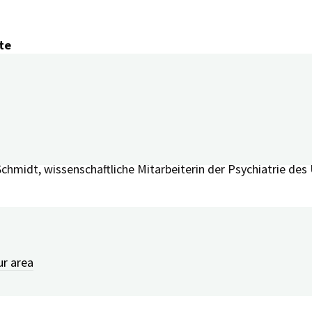
te
innen und Experten aus ganz Deutschland gewonnen werden. 
präsentativen Studie in Bayern zur Situation pflegender Ang
ege spielen können. Darüber hinaus kommen Betroffene selbst
nd Entlastungsangeboten aus der Region vor. „Neben dem inh
midt, wissenschaftliche Mitarbeiterin der Psychiatrie des
d Zugehörige, Arbeitende und Forschende des Bereichs häusli
ur area
 Uhr
im Ernst-Freiberger-sen.-Hörsaal, Schwabachanlage 6, i