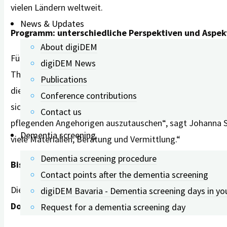
vielen Ländern weltweit.
News & Updates
Programm: unterschiedliche Perspektiven und Aspek
About digiDEM
Für die fünf Vorträge konnten acht renommierte Expert
digiDEM News
Themas. So werden beispielsweise die Ergebnisse einer re
Publications
die Familie und die Nachbarschaft in der häuslichen Pfl
Conference contributions
sich Vertreterinnen und Vertreter von Unterstützungs- u
Contact us
pflegenden Angehörigen auszutauschen“, sagt Johanna Sch
Dementia screening
viele Materialien, Beratung und Vermittlung.“
Dementia screening procedure
Bis 22.11.2023 anmelden
Contact points after the dementia screening
Die Tagung richtet sich an Betroffene, pflegende An- un
digiDEM Bavaria - Dementia screening days in yo
Donnerstag, 23. November 2023, von 15.00 bis 19.00
Request for a dementia screening day