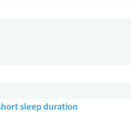
0
ion of dementia
short sleep duration