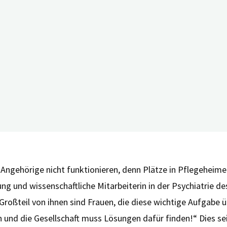
m Großteil Frauen, geht diese verantwortungsvolle Aufgabe 
ftliche Studien zu den Konsequenzen dieser Pflege? Was kön
lschaft sie unterstützen?
perten am Donnerstag, 23. November 2023, im Rahmen des öf
 Zentrum für Medizinische Versorgungsforschung (Leiter: Pr
s Kornhuber) des Uniklinikums Erlangen lädt alle Interessiert
ehörige nicht funktionieren, denn Plätze in Pflegeheimen s
ung und wissenschaftliche Mitarbeiterin in der Psychiatrie d
 Großteil von ihnen sind Frauen, die diese wichtige Aufgabe 
n und die Gesellschaft muss Lösungen dafür finden!“ Dies se