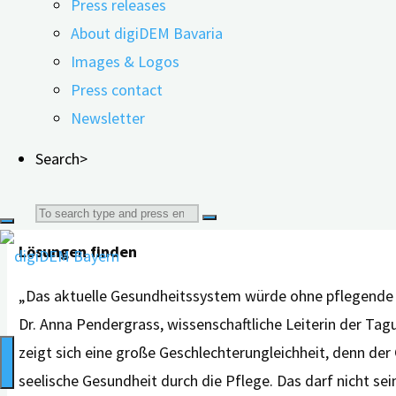
Press releases
Pflege in Deutschland undenkbar. Für die Pflegenden, zu
About digiDEM Bavaria
Einschränkungen einher. Was zeigen aktuelle wissenscha
Images & Logos
wünschen sich Pflegende? Und wo und wie muss die Gesel
Press contact
Herzliche Einladung
Newsletter
Diese und weitere Fragen beleuchten Expertinnen und Ex
Search>
Herausforderungen, Konsequenzen und Perspektiven“. Das
Psychotherapeutischen Klinik (Direktor: Prof. Dr. Johanne
Search
Lösungen finden
for:
„Das aktuelle Gesundheitssystem würde ohne pflegende Ang
Dr. Anna Pendergrass, wissenschaftliche Leiterin der Tag
zeigt sich eine große Geschlechterungleichheit, denn der
seelische Gesundheit durch die Pflege. Das darf nicht sei