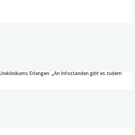
Sie widmen sich unterschiedlichen Aspekten des
ehöriger vorgestellt und es wird erörtert, welche Rollen
 mit ihren Erfahrungsberichten zu Wort. Zudem stellen
altlichen Input ist genügend Zeit, um sich mit anderen
 Uniklinikums Erlangen. „An Infoständen gibt es zudem
che Pflege sowie Interessierte und findet am
n Erlangen statt.