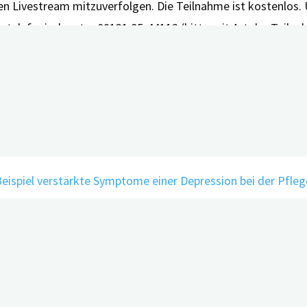
en Livestream mitzuverfolgen. Die Teilnahme ist kostenlos.
 telefonisch unter 09131 85-44112 (bitte mit Art der Teilna
it dem Zugangslink.
ing burden