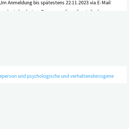
 Um Anmeldung bis spätestens 22.11.2023 via E-Mail
hme) wird gebeten. Personen, die online teilnehmen,