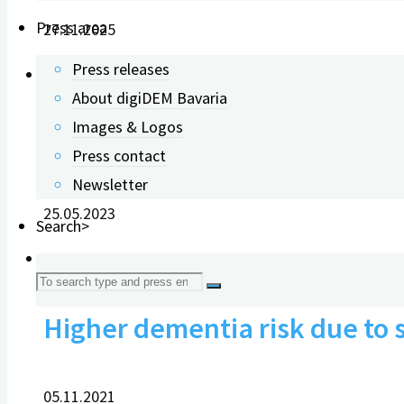
Press area
27.11.2025
Press releases
About digiDEM Bavaria
Images & Logos
Formula to slow the progress
Press contact
Newsletter
25.05.2023
Search>
0
Search
Higher dementia risk due to 
for:
05.11.2021