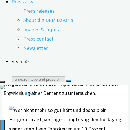
Schwerhörigkeit ist in der Bevölkerung weit verbreitet.
Press area
Die Erkrankung betrifft rund 20 bis 26 Prozent der
Press releases
Erwachsenen im Alter von 45 Jahren. Bei den über 70-
About digiDEM Bavaria
Jährigen steigt der Anteil sogar auf 63 Prozent an. In
Images & Logos
einer Übersichtsarbeit haben Forschende aus Singapur
Press contact
insgesamt 31 Studien mit 137.484 Teilnehmenden
Newsletter
systematisch analysiert. Ziel war es, den
Search>
Zusammenhang zwischen Hörgeräten und Cochlea-
Implantaten Ziel war es, den Zusammenhang zwischen
Search
Hörgeräten und Cochlea-Implantaten hinsichtlich der
Entwicklung einer Demenz zu untersuchen.
for: