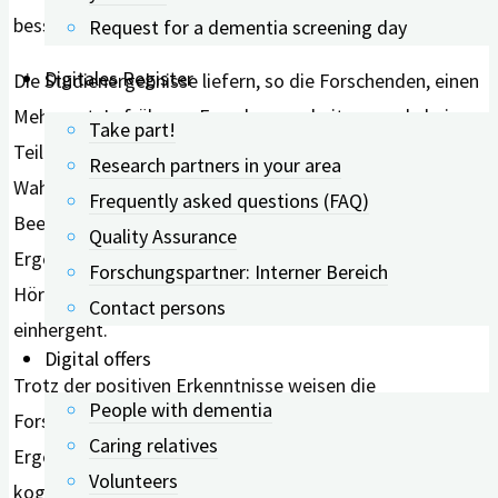
bessere Ergebnisse.
Request for a dementia screening day
Digitales Register
Die Studienergebnisse liefern, so die Forschenden, einen
Mehrwert. In früheren Forschungsarbeiten wurde bei
Take part!
Teilnehmenden mit Hörverlust eine erhöhte
Research partners in your area
Wahrscheinlichkeit von Demenz und kognitiven
Frequently asked questions (FAQ)
Beeinträchtigungen festgestellt. Die aktuellen
Quality Assurance
Ergebnisse aus Singapur zeigen, dass ein korrigierter
Forschungspartner: Interner Bereich
Hörverlust mit einem langsameren kognitiven Rückgang
Contact persons
einhergeht.
Digital offers
Trotz der positiven Erkenntnisse weisen die
People with dementia
Forschenden auf eine mögliche Verzerrung der
Caring relatives
Ergebnisse hin. „Die vermeintliche Verbesserung der
Volunteers
kognitiven Testergebnisse wird durch die Tatsache