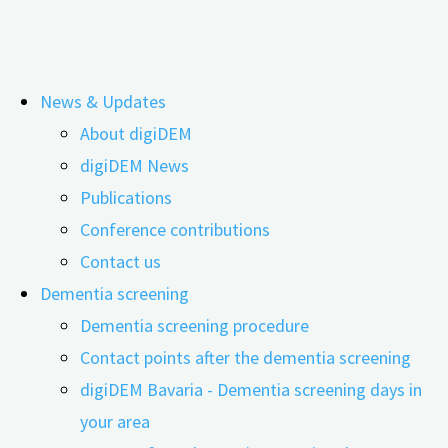
Skip
News & Updates
to
Hearing loss is a modifiable risk factor
About digiDEM
content
digiDEM News
Publications
Conference contributions
Contact us
Dementia screening
Dementia screening procedure
Contact points after the dementia screening
digiDEM Bavaria - Dementia screening days in
your area