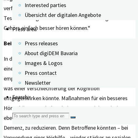
Interested parties
verfälscht, dass die Teilnehmenden die
Übersicht der digitalen Angebote
Testanweisungen nach der Wiederherstellung des
Gehörs einfach besser hören können.“
Press area
Press releases
Bei Hörverlust eine Hörhilfe tragen
About digiDEM Bavaria
In der Studie betonen die Forschenden, weshalb sich bei
Images & Logos
einem Hörverlust überhaupt das Tragen eines Hörgeräts
Press contact
empfiehlt. Die Hörhilfen könnten die Sinne stimulieren,
Newsletter
was einer Verschlechterung der Kognition
Search>
entgegenwirken könnte. Maßnahmen für ein besseres
Hören können auch dazu beitragen, soziale Isolation,
Search
ebenfalls ein Risikofaktor für die Entwicklung einer
Demenz, zu reduzieren. Denn Betroffene könnten – bei
for:
Verwendung einer Hörhilfe – wieder stärker an sozialen