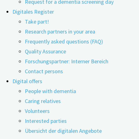
Request for a dementia screening day
Digitales Register
Take part!
21.07.2024
24.06.2026
Research partners in your area
Frequently asked questions (FAQ)
Schwerhörigkeit gehört zu einem der wichtigsten
Quality Assurance
Risikofaktoren für die Entwicklung einer Demenz.
Forschungspartner: Interner Bereich
Doch dieses Risiko lässt sich verringern – indem
Contact persons
Betroffene ein Hörgerät oder ein Cochlea-Implantat
Digital offers
nutzen. Forschende aus Singapur haben
People with dementia
herausgefunden: Wer nicht mehr so gut hört und
Caring relatives
deshalb ein Hörgerät trägt, verringert langfristig
Volunteers
den Rückgang seiner kognitiven Fähigkeiten um 19
Interested parties
Prozent.
Übersicht der digitalen Angebote