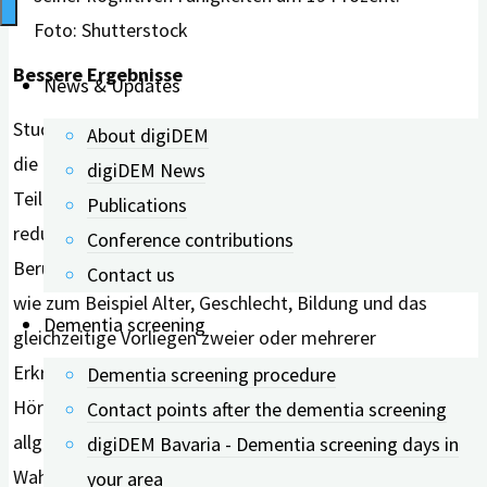
Foto: Shutterstock
Bessere Ergebnisse
News & Updates
Studienteilnehmende mit diagnostiziertem Hörverlust,
About digiDEM
die ein Hörgerät nutzten, zeigten gegenüber
digiDEM News
Teilnehmenden ohne Hörgerät ein um 19 Prozent
Publications
reduziertes Risiko für kognitive Beeinträchtigungen.
Conference contributions
Berücksichtigt haben die Forschenden auch Faktoren
Contact us
wie zum Beispiel Alter, Geschlecht, Bildung und das
Dementia screening
gleichzeitige Vorliegen zweier oder mehrerer
Erkrankungen. Darüber hinaus schnitt die Gruppe der
Dementia screening procedure
Hörgerätetragenden bei speziellen kognitiven Tests zur
Contact points after the dementia screening
allgemeinen Kognition bzw. zur allgemeinen
digiDEM Bavaria - Dementia screening days in
Wahrnehmung besser ab: Sie erzielten um drei Prozent
your area