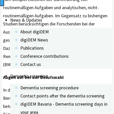
routinemäßigen Aufgaben und analytischen, nicht-
routinemäßigen Aufgaben. Im Gegensatz zu bisherigen
News & Updates
Studien berücksichtigen die Forschenden bei der
About digiDEM
Auswertung auch soziodemografische,
digiDEM News
gesundheitsbezogene und lebensstilbezogene Faktoren.
Publications
Dazu gehören beispielsweise Alter, Bildung,
Conference contributions
Renteneintrittsalter, Bluthochdruck, Body Mass Index
Contact us
(BMI), Rauchen oder körperliche Aktivität.
Dementia screening
Augen auf bei der Berufswahl
Dementia screening procedure
Foto:
In der Studie wurden 305 verschiedene
Contact points after the dementia screening
Shutterstock
Berufe der 7.004 Teilnehmenden
digiDEM Bavaria - Dementia screening days in
betrachtet und anhand des Anteils routinemäßiger
your area