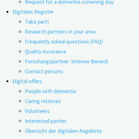
Request for a dementia screening day
Digitales Register
Take part!
Research partners in your area
19.06.2024
18.07.2024
Frequently asked questions (FAQ)
Quality Assurance
Kognitive Fähigkeiten, die über die gesamte
Forschungspartner: Interner Bereich
Lebensspanne durch Bildung und andere geistige
Contact persons
Aktivitäten erworben werden, können das Auftreten
Digital offers
von leichten kognitiven Beeinträchtigungen (MCI)
People with dementia
und Demenz verzögern. Das besagt die Hypothese
Caring relatives
der ‚Kognitiven Reserve‘. Forschende aus Norwegen
Volunteers
und Amerika haben in diesem Zusammenhang den
Interested parties
Aspekt der kognitiven Anforderungen im Beruf
Übersicht der digitalen Angebote
genauer analysiert. Können sich hohe kognitive