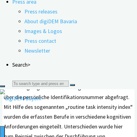
Press area
Anforderungen im Berufsleben positiv auf das
Press releases
Demenzrisiko im späteren Alter auswirken?
About digiDEM Bavaria
Um diese Frage zu beantworten, analysierten die
Images & Logos
Forschenden Daten der „HUNT 70+“-Studie. Diese ist
Press contact
eine fortlaufende, bevölkerungsbasierte
Newsletter
Gesundheitsstudie im nördlichen Teil von Trøndelag
Search>
(Norwegen). Informationen zu beruflichen Tätigkeiten
im mittleren Lebensalter wurden aus den
Search
Verwaltungsregistern des norwegischen Statistikamtes
über die persönliche Identifikationsnummer abgefragt.
for:
Mit Hilfe des sogenannten „routine task intensity index“
wurden die erfassten Berufe in verschiedene kognitiven
Anforderungen eingeteilt. Unterschieden wurde hier
zum Beispiel zwischen der Durchführung von