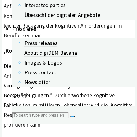
Interested parties
Anforderungen im Beruf in allen vier Gruppen recht
Übersicht der digitalen Angebote
konstant bleiben. Ab 55 Jahren ist bei zwei Gruppen ein
leichter Rückgang der kognitiven Anforderungen im
Press area
Beruf erkennbar.
Press releases
‚Kognitive Reserve‘ wird gestärkt
About digiDEM Bavaria
Images & Logos
Die Autoren betonen: „Berufliche kognitive
Press contact
Anforderungen spielen eine entscheidende Rolle bei der
Newsletter
Verringerung des Risikos kognitiver
Beeinträchtigungen.“ Durch erworbene kognitive
Search>
Fähigkeiten im mittleren Lebensalter wird die ‚Kognitive
Search
Reserve‘ gestärkt, wovon man im höheren Alter
profitieren kann.
for: