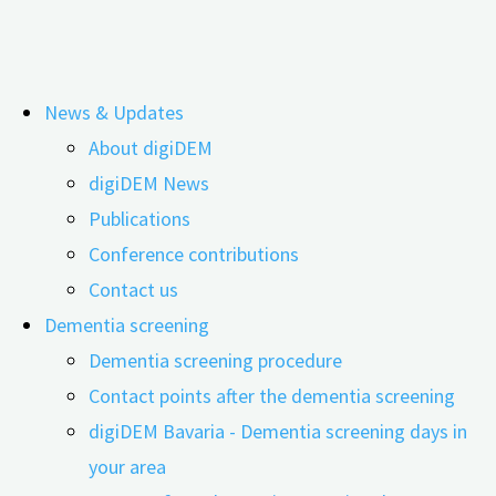
Skip
News & Updates
to
About digiDEM
content
‚Cognitive Reserve‘ through
digiDEM News
Publications
Professional Challenges
Conference contributions
Contact us
Dementia screening
Dementia screening procedure
Contact points after the dementia screening
digiDEM Bavaria - Dementia screening days in
your area