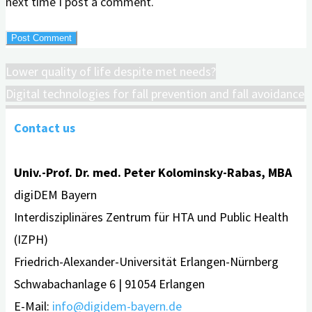
next time I post a comment.
Lower quality of life despite met needs?
Digital technologies for fall prevention and fall avoidance
Contact us
Univ.-Prof. Dr. med. Peter Kolominsky-Rabas, MBA
digiDEM Bayern
Interdisziplinäres Zentrum für HTA und Public Health
(IZPH)
Friedrich-Alexander-Universität Erlangen-Nürnberg
Schwabachanlage 6 | 91054 Erlangen
E-Mail:
info@digidem-bayern.de