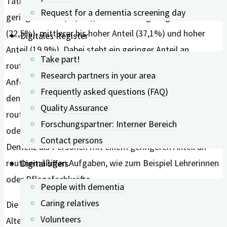
Tätigkeiten in vier verschiedene Kategorien eingeteilt:
Request for a dementia screening day
geringer Anteil (20,4%), mittlerer bis geringer Anteil
(22,5%), mittlerer bis hoher Anteil (37,1%) und hoher
Digitales Register
Anteil (19,9%). Dabei steht ein geringer Anteil an
Take part!
routinemäßigen Aufgaben mit hohen kognitiven
Research partners in your area
Anforderungen im Beruf in Verbindung. Personen aus
Frequently asked questions (FAQ)
den Berufsgruppen mit einem hohen Anteil an
Quality Assurance
routinemäßigen Aufgaben, wie zum Beispiel Hilfskräfte
Forschungspartner: Interner Bereich
oder Postboten, hatten ein höheres Risiko für MCI und
Contact persons
Demenz als Personen mit einem geringeren Anteil an
routinemäßigen Aufgaben, wie zum Beispiel Lehrerinnen
Digital offers
oder Pflegefachkräfte.
People with dementia
Caring relatives
Die Studienergebnisse zeigen zudem, dass in der
Volunteers
Altersspanne zwischen 33 bis 65 Jahren die kognitiven