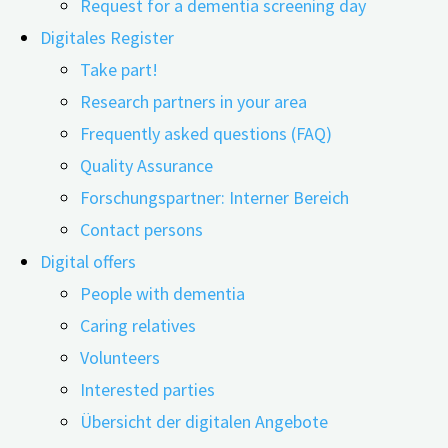
Request for a dementia screening day
Digitales Register
Take part!
Research partners in your area
Demenz – was ist das?
Frequently asked questions (FAQ)
Quality Assurance
Forschungspartner: Interner Bereich
Demenz ist eine fortschreitende Erkrankung der
Contact persons
Nervenzellen im Gehirn, die zu einer allgemeinen
Digital offers
Verschlechterung der kognitiven Fähigkeiten der
People with dementia
Betroffen führt. Bei diesen Fähigkeiten handelt es sich
Caring relatives
unter anderem um die Aufmerksamkeit, die Sprache,
Volunteers
das Denkvermögen und den Orientierungssinn.
Interested parties
Zusätzlich können je nach Ursache weitere Symptome
Übersicht der digitalen Angebote
hinzukommen. Die Wahrscheinlichkeit einer