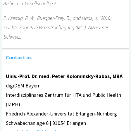
Alzheimer Gesellschaft e.V.
2. Kressig, R. W., Rüegger-Frey, B., and Haas, J. (2010).
Leichte kognitive Beeinträchtigung (MCI). Alzheimer
Schweiz.
Contact us
Univ.-Prof. Dr. med. Peter Kolominsky-Rabas, MBA
digiDEM Bayern
Interdisziplinäres Zentrum für HTA und Public Health
(IZPH)
Friedrich-Alexander-Universität Erlangen-Nürnberg
Schwabachanlage 6 | 91054 Erlangen