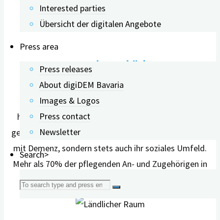
Interested parties
Übersicht der digitalen Angebote
Press area
An- und Zugehörige
Press releases
About digiDEM Bavaria
Images & Logos
Im Frühstadium der Demenz wird die Versorgung
Press contact
hauptsächlich durch pflegende An- und Zugehörige
Newsletter
geleistet. Deshalb betrifft Demenz nicht nur Menschen
mit Demenz, sondern stets auch ihr soziales Umfeld.
Search>
Mehr als 70% der pflegenden An- und Zugehörigen in
Deutschland sind weiblich (BayDem).
Search
for: