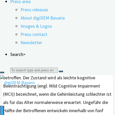
Press area
Demenzerkrankung nimmt mit steigendem Alter zu (1).
Press releases
About digiDEM Bavaria
Der Abbau der Nervenzellen im Gehirn beginnt bereits
Images & Logos
lange vor dem Auftreten der ersten Symptome. In einem
Press contact
Vorstadium der Erkrankung bestehen leichtgradige
Newsletter
Einschränkungen kognitiver Fähigkeiten, die sich
meistens nicht auf den Alltag der Betroffenen auswirken
Search>
und daher auch selten wahrgenommen werden. In
diesem frühen Stadium ist oft das Kurzzeitgedächtnis
Search
betroffen. Der Zustand wird als leichte kognitive
for:
Beeinträchtigung (engl. Mild Cognitive Impairment
(MCI)) bezeichnet, wenn die Gehirnleistung schlechter ist
als für das Alter normalerweise erwartet. Ungefähr die
Hälfte der Betroffenen entwickeln innerhalb von fünf