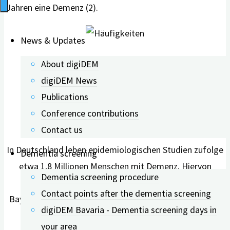
Jahren eine Demenz (2).
News & Updates
About digiDEM
digiDEM News
Publications
Häufigkeiten
Conference contributions
Contact us
In Deutschland leben epidemiologischen Studien zufolge
Dementia screening
etwa 1,8 Millionen Menschen mit Demenz. Hiervon
Dementia screening procedure
wohnen 270.000 betroffene Männer und Frauen in
Contact points after the dementia screening
Bayern. Bis zum Jahr 2040 soll sich diese Zahl in Bayern
digiDEM Bavaria - Dementia screening days in
auf mehr als 380.000 erhöhen.
your area