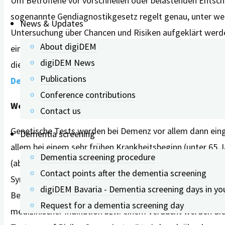
Um Betroffene vor vorschnellen oder belastenden Entsche
sogenannte Gendiagnostikgesetz regelt genau, unter wel
News & Updates
Untersuchung über Chancen und Risiken aufgeklärt werden.
About digiDEM
eine fundierte Aufklärung entscheidend. Jede und jeder 
digiDEM News
diese nicht zu kennen (Recht auf Nichtwissen). Mehr zu
Publications
Demenzdiagnose aus medizinischer Sicht
“ erfahren.
Conference contributions
Wer kann sich testen lassen – und wo?
Contact us
Genetische Tests werden bei Demenz vor allem dann eing
Dementia screening
allem bei einem sehr frühen Krankheitsbeginn (unter 65 
Dementia screening procedure
(ab dem 18. Lebensjahr) testen lassen können, wenn ein d
Contact points after the dementia screening
Symptome zeigen.Eine genetische Testung sollte immer üb
digiDEM Bavaria - Dementia screening days in yo
Beratungsstellen oder Ambulanzen, die eine solche Unte
Request for a dementia screening day
medizinischer Indikation bzw. einem Verdacht werden di