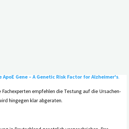
in auffälliger Befund bedeutet nicht zwangsläufig die
Besonders belastend kann das Wissen um eine genetische
genannte Ursachen-Gene, wie
APP, PSEN1
oder
PSEN2
,
ehr dazu lesen Sie in unserem Artikel
Familial
-Gene, wie das
ApoE4
-Gen, das das Erkrankungsrisiko
 ApoE Gene – A Genetic Risk Factor for Alzheimer's
.
e Fachexperten empfehlen die Testung auf die Ursachen-
wird hingegen klar abgeraten.