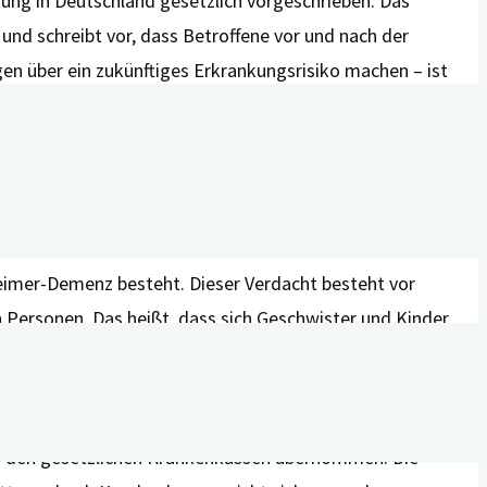
tung in Deutschland gesetzlich vorgeschrieben. Das
nd schreibt vor, dass Betroffene vor und nach der
gen über ein zukünftiges Erkrankungsrisiko machen – ist
nde zu kennen (Recht auf Wissen), aber auch das Recht,
ebinar „
Das Recht auf (Nicht-) Wissen einer
eimer-Demenz besteht. Dieser Verdacht besteht vor
n Personen. Das heißt, dass sich Geschwister und Kinder
erkrankt ist – auch wenn sie selbst noch keine
etik erfolgen. In vielen Städten gibt es genetische
Deutschen Gesellschaft für Humangenetik e.V. (GFHEV)
. Bei
on den gesetzlichen Krankenkassen übernommen. Die