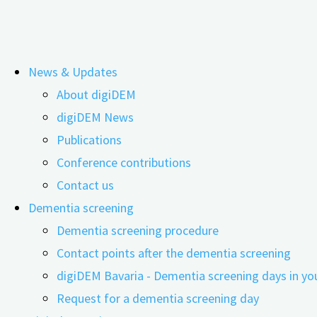
Skip
News & Updates
to
Dementia: What can a genetic test
About digiDEM
content
digiDEM News
Publications
Conference contributions
Contact us
Dementia screening
Dementia screening procedure
Contact points after the dementia screening
digiDEM Bavaria - Dementia screening days in yo
Request for a dementia screening day