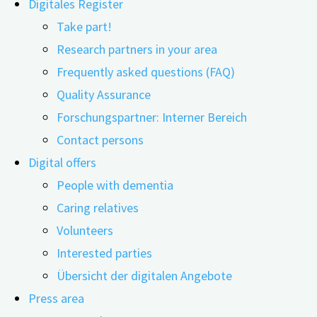
Digitales Register
Take part!
Research partners in your area
Frequently asked questions (FAQ)
24.04.2025
24.06.2026
Quality Assurance
Das Thema Gendiagnostik rückt immer stärker in de
Forschungspartner: Interner Bereich
Veranlagung eine Rolle spielen kann. Doch was genau
Contact persons
Ergebnissen um?
Digital offers
People with dementia
Unter Gendiagnostik versteht man grundsätzlich die Unt
Caring relatives
Veranlagungen für bestimmte Krankheiten aufzudecken – 
Volunteers
Speichelprobe analysiert. Im Zusammenhang mit der Al
Interested parties
gesucht, die eine Anhäufung von schädlichen Proteinen i
Übersicht der digitalen Angebote
Press area
Wann können Gentests sinnvoll sein?