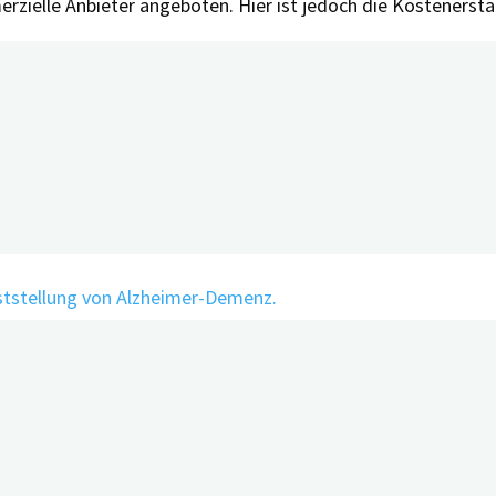
zielle Anbieter angeboten. Hier ist jedoch die Kostenerst
enn es darum geht, eine seltene erbliche Form von Alzhei
amilie. Deshalb gilt: Lassen Sie sich gut beraten, wägen Sie
Feststellung von Alzheimer-Demenz.
kgesetz.
rsion 5.1, 28.03.2025.
1): World Alzheimer Report 2021: Journey through the diagn