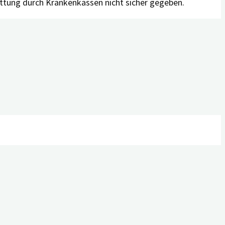
attung durch Krankenkassen nicht sicher gegeben.
mer-Demenz zu erkennen. Doch mit diesem Wissen geht
 Nutzen und Belastung sorgfältig ab, und entscheiden Sie
osis of dementia. London, England: Alzheimer’s Disease