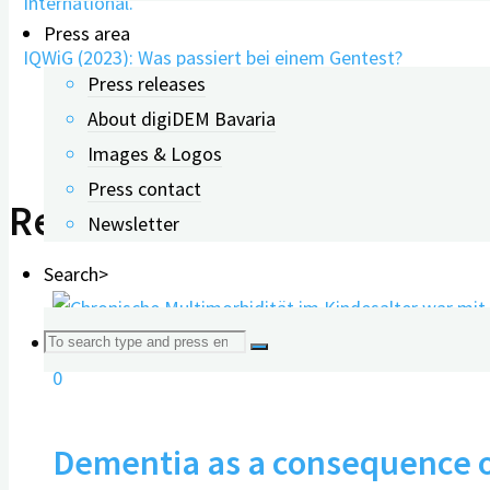
International.
Press area
IQWiG (2023): Was passiert bei einem Gentest?
Press releases
About digiDEM Bavaria
Images & Logos
Press contact
Related Posts
Newsletter
Search>
Search
0
for:
Dementia as a consequence o