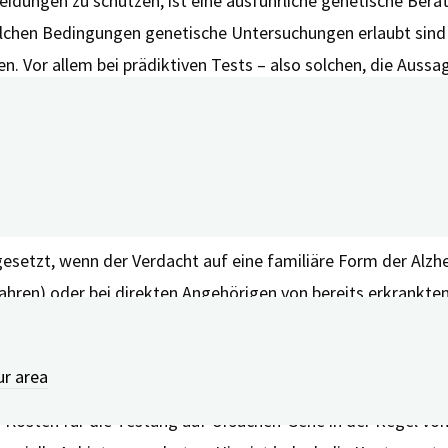
idungen zu schützen, ist eine ausführliche genetische Bera
chen Bedingungen genetische Untersuchungen erlaubt sind u
 Vor allem bei prädiktiven Tests – also solchen, die Aussa
hat dabei außerdem das Recht, die eigenen genetischen Befu
m Recht auf Wissen und Nichtwissen können Sie in unserem W
esetzt, wenn der Verdacht auf eine familiäre Form der Alzh
Jahren) oder bei direkten Angehörigen von bereits erkrankte
irektes Familienmitglied an der familiären Form der Demenz 
er spezialisierte Fachärztinnen und Fachärzte für Humangen
ur area
rsuchung anbieten –
eine Übersicht finden Sie hier bei der 
e Kosten für die Testung auf Ursachen-Gene in der Regel v