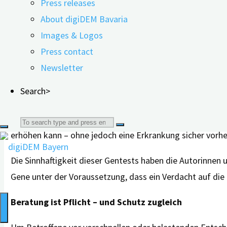
Press releases
Foto: Shutter
Auch wenn ein genetischer Befund
About digiDEM Bavaria
Hinweise auf ein erhöhtes Risiko oder eine bestimmte Urs
Images & Logos
Entwicklung einer Krankheit. Umgekehrt garantiert ein un
Press contact
Veranlagung sein, wenn es keine Heilung gibt – wie bei 
Newsletter
Allgemein unterscheidet man bei der Demenz zwischen zw
Search>
deren Veränderungen direkt mit der erblichen, bzw. fam
Alzheimer's Disease: Rare Gene Mutations as a Caus
Search
erhöhen kann – ohne jedoch eine Erkrankung sicher vorh
for:
Die Sinnhaftigkeit dieser Gentests haben die Autorinnen
Gene unter der Voraussetzung, dass ein Verdacht auf die
Beratung ist Pflicht – und Schutz zugleich