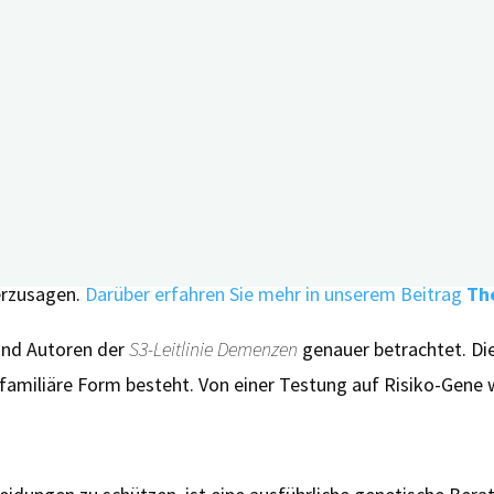
stock
ache geben kann, ist die Aussagekraft der Tests begrenzt. E
auffälliger Test nicht, dass man sicher verschont bleibt. 
der Alzheimer-Demenz.
ei Arten genetischer Tests: So gibt es die Testung auf so
iliären Form von Alzheimer-Demenz verbunden sein können.
M
e
.
Daneben existieren auch Testungen auf sogenannte Risiko
erzusagen.
Darüber erfahren Sie mehr in unserem Beitrag
The
 und Autoren der
S3-Leitlinie Demenzen
genauer betrachtet. Di
 familiäre Form besteht. Von einer Testung auf Risiko-Gene 