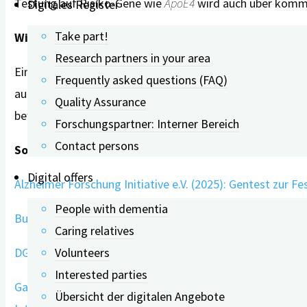
Testung auf Risiko-Gene wie
ApoE4
wird auch über kommer
Digitales Register
Take part!
Wissen ist Macht – aber auch Verantwortung
Research partners in your area
Ein Gentest kann wertvolle Hinweise geben, besonders w
Frequently asked questions (FAQ)
auch Verantwortung einher – für sich selbst und für die F
Quality Assurance
bewusst.
Forschungspartner: Interner Bereich
Contact persons
Sources
Digital offers
Alzheimer Forschung Initiative e.V. (2025): Gentest zur 
People with dementia
Bundesministerium für Gesundheit (2016): Gendiagnosti
Caring relatives
DGN e. V. & DGPPN e. V. (Hrsg.) S3-Leitlinie Demenzen, Ve
Volunteers
Interested parties
Gauthier S., Rosa-Neto P., Morais J.A. & Webster C. (202
Übersicht der digitalen Angebote