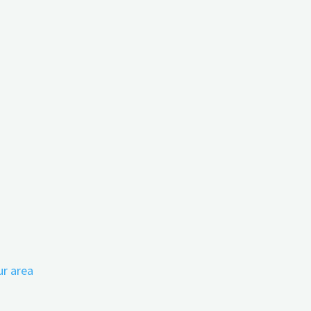
 achieve - and what not?
ur area