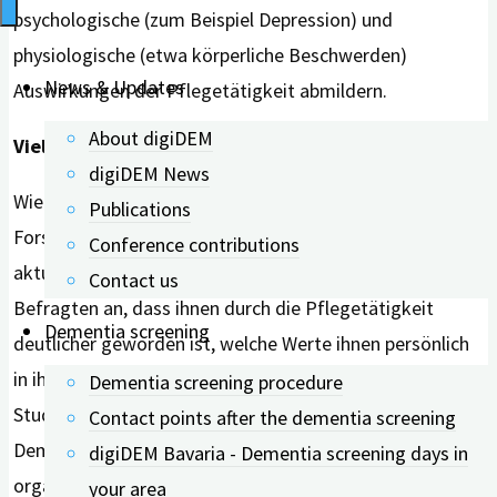
psychologische (zum Beispiel Depression) und
physiologische (etwa körperliche Beschwerden)
News & Updates
Auswirkungen der Pflegetätigkeit abmildern.
About digiDEM
Vielfältige Zugewinne
digiDEM News
Wie vielfältig die Zugewinne sind, hat das
Publications
Forschendenteam rund um Dr. Anna Pendergrass in ihrer
Conference contributions
aktuellen Studie aufgezeigt. So gaben 61,7 Prozent der
Contact us
Befragten an, dass ihnen durch die Pflegetätigkeit
Dementia screening
deutlicher geworden ist, welche Werte ihnen persönlich
in ihrem Leben wichtig sind. Mehr als die Hälfte der
Dementia screening procedure
Studienteilnehmenden hat „viel dazu gelernt“.
Contact points after the dementia screening
Demgegenüber berichteten 41 Prozent, ihre Zeit besser
digiDEM Bavaria - Dementia screening days in
organisieren zu können.
your area