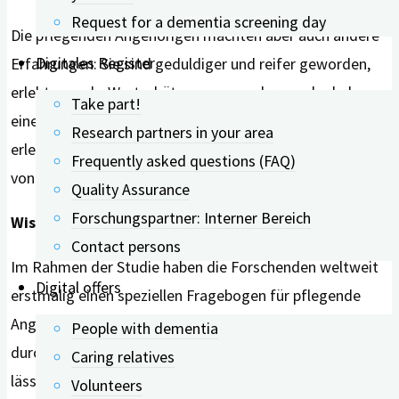
Request for a dementia screening day
Die pflegenden Angehörigen machten aber auch andere
Digitales Register
Erfahrungen: Sie sind geduldiger und reifer geworden,
erlebten mehr Wertschätzung von anderen oder haben
Take part!
eine positivere Lebenseinstellung gewonnen. Zudem
Research partners in your area
erleben die Pflegenden die Zugewinne völlig unabhängig
Frequently asked questions (FAQ)
von der Belastung und der Dauer der Pflege.
Quality Assurance
Forschungspartner: Interner Bereich
Wissenschaftlich gültig erfassbar
Contact persons
Im Rahmen der Studie haben die Forschenden weltweit
Digital offers
erstmalig einen speziellen Fragebogen für pflegende
Angehörige entwickelt, mit dem sich der Zugewinn
People with dementia
durch häusliche Pflege wissenschaftlich gültig erfassen
Caring relatives
lässt. Mit dessen Hilfe erfahren die Pflegenden einen
Volunteers