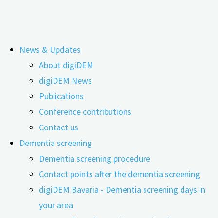
Skip
News & Updates
to
Experiencing the positive in
About digiDEM
content
digiDEM News
caregiving as well
Publications
Conference contributions
Contact us
Dementia screening
Dementia screening procedure
Contact points after the dementia screening
digiDEM Bavaria - Dementia screening days in
your area