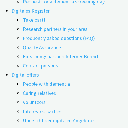
Request for a dementia screening day
Digitales Register
Take part!
Research partners in your area
Frequently asked questions (FAQ)
28.06.2023
09.06.2026
Quality Assurance
Wenn An- und Zugehörige Menschen mit Demenz
Forschungspartner: Interner Bereich
pflegen, erleben die Betreuenden nicht nur Stress
Contact persons
oder das Gefühl mangelnder Anerkennung. Vielmehr
Digital offers
erfahren sie auch Positives. Dies hat ein
People with dementia
Forschungsteam des Uniklinikums Erlangen und der
Caring relatives
Friedrich-Alexander-Universität Erlangen-Nürnberg
Volunteers
(FAU) in einer aktuellen Studie wissenschaftlich
Interested parties
belegt.
Übersicht der digitalen Angebote