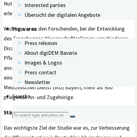
Nutzen für sich selbst. Gleichzeitig lernen sie, dass der
Interested parties
erlebte Nutzen das Ergebnis ihrer Pflegetätigkeit ist.
Übersicht der digitalen Angebote
Wichtig war es den Forschenden, bei der Entwicklung
Press area
des Fragebogens Wissenschaftler*innen verschiedener
Press releases
Disziplinen, Expert*innen aus Demenzversorgung und
About digiDEM Bavaria
Pflege sowie Angehörige einzubeziehen. Im Rahmen der
Images & Logos
anschließenden Studie befragten die Forschenden in
Press contact
einer repräsentativen Piloterhebung, unterstützt vom
Newsletter
Medizinischen Dienst (MD) Bayern, mehr als 900
Search>
pflegende An- und Zugehörige.
Stärkung der häuslichen Pflege in Deutschland
Search
Das wichtigste Ziel der Studie war es, zur Verbesserung
for: