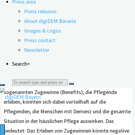
Press area
Pflege muss nicht immer belastend sein. Sie kann auch
Press releases
ihre positiven Seiten haben, die sich erst durch die
About digiDEM Bavaria
Pflegetätigkeit ergeben. Ursächlich für die
Images & Logos
Pflegebedürftigkeit sind zum Beispiel
Press contact
Altersgebrechlichkeit, eine Demenzerkrankung,
Newsletter
Schlaganfall und Krebs.
Search>
Die
Foto: Shutterstock
Search
sogenannten Zugewinne (Benefits), die Pflegende
for:
erleben, könnten sich dabei vorteilhaft auf die
Pflegenden, die Menschen mit Demenz und die gesamte
Situation in der häuslichen Pflege auswirken. Das
bedeutet: Das Erleben von Zugewinnen könnte negative