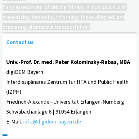
Early assessment of driving fitness in individuals with
pre-existing dementia, informing those affected, and
organizing alternative transportation.
Contact us
Univ.-Prof. Dr. med. Peter Kolominsky-Rabas, MBA
digiDEM Bayern
Interdisziplinäres Zentrum für HTA und Public Health
(IZPH)
Friedrich-Alexander-Universität Erlangen-Nürnberg
Schwabachanlage 6 | 91054 Erlangen
E-Mail:
info@digidem-bayern.de