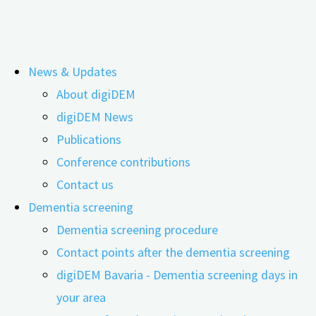
Skip
News & Updates
to
About digiDEM
content
Assessing Fitness to Drive with
digiDEM News
Publications
Dementia: The Mix of Practice and
Conference contributions
Theory Makes it Work
Contact us
Dementia screening
Dementia screening procedure
Contact points after the dementia screening
digiDEM Bavaria - Dementia screening days in
your area