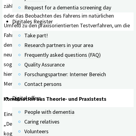
zählen zum Beispiel Praxisfahrtests, Fahrsimulatoren
Request for a dementia screening day
oder das Beobachten des Fahrens im natürlichen
Digitales Register
Umfeld zu den praxisorientierten Testverfahren, um die
Fahrsicherheit zu überprüfen. Demgegenüber werden bei
Take part!
den theoriebasierten Methoden spezielle
Research partners in your area
neuropsychologische Tests angewendet wie etwa der
Frequently asked questions (FAQ)
sogenannte Mini Mental Status Test. Erfasst wird
Quality Assurance
hierbei etwa die zeitliche und örtliche Orientierung, die
Forschungspartner: Interner Bereich
Merkfähigkeit und das Kurzzeitgedächtnis.
Contact persons
Digital offers
Kombination aus Theorie- und Praxistests
People with dementia
Eine Demenzerkrankung verläuft fortschreitend.
Caring relatives
„Deshalb sollte die Fahrtauglichkeit von Menschen mit
Volunteers
kognitiven Beeinträchtigungen engmaschig durch eine