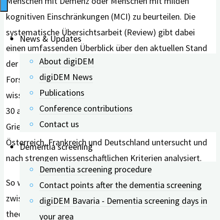
Menschen mit Demenz oder Menschen mit milden
kognitiven Einschränkungen (MCI) zu beurteilen. Die
systematische Übersichtsarbeit (Review) gibt dabei
News & Updates
einen umfassenden Überblick über den aktuellen Stand
About digiDEM
der weltweiten Fachliteratur. So sichtete das
digiDEM News
Forscherteam zunächst insgesamt 2225
Publications
wissenschaftliche Arbeiten. Im nächsten Schritt wurden
Conference contributions
30 ausgewählte Studien aus USA, Australien,
Contact us
Griechenland, Argentinien, Niederlande, Kanada,
Österreich, Frankreich und Deutschland untersucht und
Dementia screening
nach strengen wissenschaftlichen Kriterien analysiert.
Dementia screening procedure
So wird nach aktuellem Stand der Wissenschaft
Contact points after the dementia screening
zwischen praxisorientierten Testverfahren und
digiDEM Bavaria - Dementia screening days in
theoriebasierten Methoden unterschieden. Die Fachleute
your area