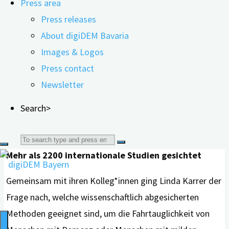
Press area
Tests nicht aus.” Ihre Studie ist am Interdisziplinären
Press releases
Zentrum für Health Technology Assessment (HTA) und
About digiDEM Bavaria
Public Health (IZPH) der Friedrich-Alexander-Universität
Images & Logos
Erlangen-Nürnberg (FAU) entstanden. Die Forscherin
Press contact
empfiehlt in der aktuellen Veröffentlichung von Februar
Newsletter
2022: “Praxisorientierte Fahrtests haben gegenüber
Search>
psychologischen Untersuchungen eine höhere
Aussagekraft.”
Search
Mehr als 2200 internationale Studien gesichtet
for:
Gemeinsam mit ihren Kolleg*innen ging Linda Karrer der
Frage nach, welche wissenschaftlich abgesicherten
Methoden geeignet sind, um die Fahrtauglichkeit von