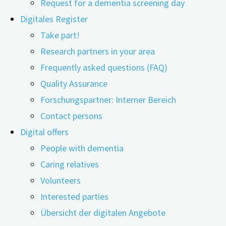
Request for a dementia screening day
Digitales Register
Take part!
Research partners in your area
17.02.2022
12.06.2026
Frequently asked questions (FAQ)
Quality Assurance
Schreitet eine demenzielle Erkrankung fort,
Forschungspartner: Interner Bereich
bedeutet dies für die Betroffenen ab einem
Contact persons
bestimmten Zeitpunkt: Das Auto bleibt fortan in der
Digital offers
Garage. Doch wie lässt sich die Fahrtauglichkeit
People with dementia
zuverlässig überprüfen?
Caring relatives
Was diese Frage für die Fahrtauglichkeit von Menschen
Volunteers
mit Demenz (MmD) bedeutet, beschreibt die
Interested parties
Wissenschaftlerin Linda Karrer: „Um die Fahrtauglichkeit
Übersicht der digitalen Angebote
zu bestimmen, reichen einzelne neuropsychologische