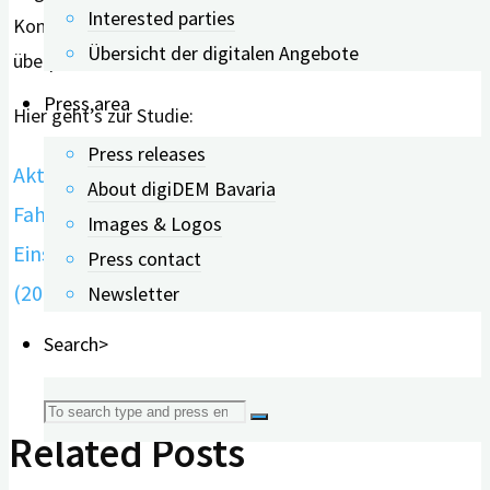
Interested parties
Kombination aus theorie- und praxisbasierten Methoden
Übersicht der digitalen Angebote
überprüft werden.”
Press area
Hier geht’s zur Studie:
Press releases
Aktuelle Evidenzlage zur Beurteilung der
About digiDEM Bavaria
Fahrtauglichkeit von Menschen mit kognitiven
Images & Logos
Einschränkungen: Ein systematisches Review
Press contact
(2022)
Newsletter
Search>
Search
Related Posts
for: