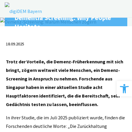
Skip
to
Dementia Screening: Why People
content
Hesitate
18.09.2025
Trotz der Vorteile, die Demenz-Früherkennung mit sich
bringt, zögern weltweit viele Menschen, ein Demenz-
Screening in Anspruch zu nehmen. Forschende aus
Open 
Singapur haben in einer aktuellen Studie acht
Hauptfaktoren identifiziert, die die Bereitschaft, sein
Gedächtnis testen zu lassen, beeinflussen.
In ihrer Studie, die im Juli 2025 publiziert wurde, finden die
Forschenden deutliche Worte: „Die Zurückhaltung