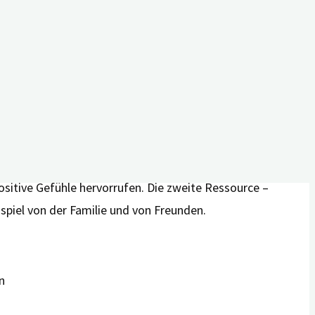
ll diese Erfahrungen und Gefühle wurden darin von
sfreude mehr zu empfinden. Der kontinuierliche Verlust
s, dass es dafür zwei
otionale Unterstützung. Humor
ltigenden Situationen eingesetzt werden“, schreiben die
ositive Gefühle hervorrufen. Die zweite Ressource –
spiel von der Familie und von Freunden.
n