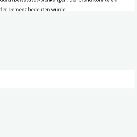
z der Demenz bedeuten würde.
eil zeitlich versetzt – angepasst an die jeweils
tig sowohl für Fachpersonal aus dem Gesundheitswesen
tag zu erleichtern und emotionale und praktische Hilfe