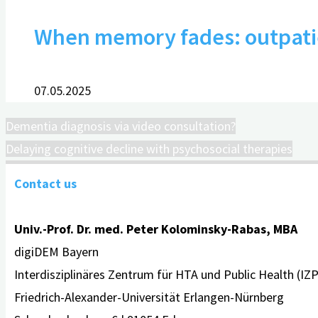
When memory fades: outpatien
07.05.2025
Dementia diagnosis via video consultation?
Delaying cognitive decline with psychosocial therapies
Contact us
Univ.-Prof. Dr. med. Peter Kolominsky-Rabas, MBA
digiDEM Bayern
Interdisziplinäres Zentrum für HTA und Public Health (IZ
Friedrich-Alexander-Universität Erlangen-Nürnberg