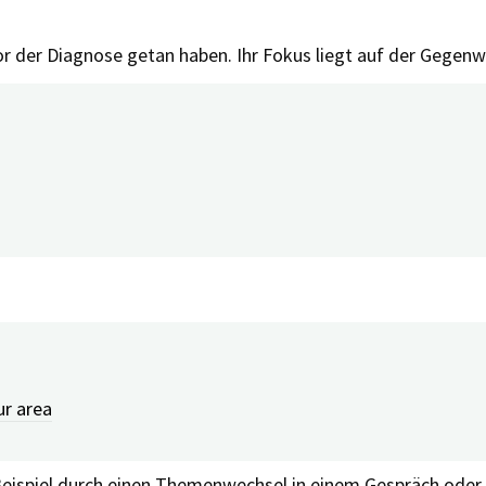
 vor der Diagnose getan haben. Ihr Fokus liegt auf der Gege
 sich selbst und an die Dinge, die sie noch tun können, verä
ie finden sich damit ab, wenn auch zum Teil resigniert, und 
ur area
m Beispiel durch einen Themenwechsel in einem Gespräch ode