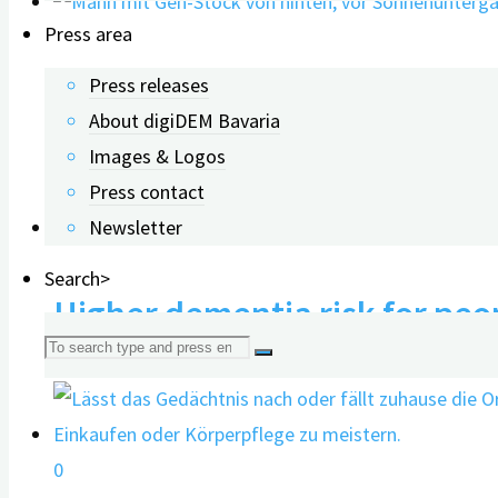
Press area
Loneliness increases the ris
Press releases
About digiDEM Bavaria
Images & Logos
28.07.2021
Press contact
Newsletter
0
Search>
Higher dementia risk for peop
Search
for:
0