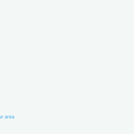
with their illness?
ur area