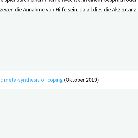
egen die Annahme von Hilfe sein, da all dies die Akzeptan
e Mischung aller Strategien an, zum Teil gleichzeitig, zum T
ältigungsstrategien ist nach Ansicht der Autor*innen wich
enz eine unterstützende Umgebung zu ermöglichen, ihren All
ic meta-synthesis of coping
(Oktober 2019)