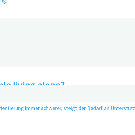
k of dementia
le living alone?