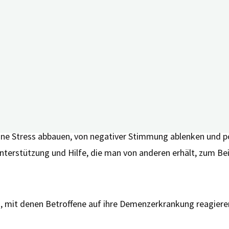
erdem Angst, Scham und das Gefühl der Stigmatisierung – a
n an, keinen Sinn mehr im Leben zu sehen und keine Leben
ltag.
ng als wichtigste Ressourcen
gstigenden Erfahrungen um? Die Forscher*innen fanden herau
usgewerteten Artikel zogen: Humor sowie praktische und em
an lacht, statt zu weinen, kann Humor als Schutz in überwä
könne Stress abbauen, von negativer Stimmung ablenken und p
nterstützung und Hilfe, die man von anderen erhält, zum Bei
en, mit denen Betroffene auf ihre Demenzerkrankung reagiere