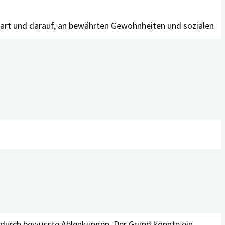
nwart und darauf, an bewährten Gewohnheiten und sozialen
ndern. Sie suchen nach Informationen, um die Zukunft zu
sind sich bewusst, was sie selbst tun können und wann sie
r durch bewusste Ablenkungen. Der Grund könnte ein