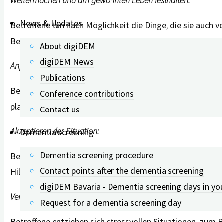
Weitermachen und am gewohnten Leben festhalten:
News & Updates
Betroffene tun nach Möglichkeit die Dinge, die sie auch
Beziehungen festzuhalten.
About digiDEM
digiDEM News
Anpassen und Einstellen auf die Anforderungen der Situation:
Publications
Betroffene passen sich an, indem sie ihre Erwartungen an
Conference contributions
planen und sich aktiv darauf vorzubereiten.
Contact us
Akzeptieren der Situation:
Dementia screening
Dementia screening procedure
Betroffene erkennen die Diagnose und ihre Situation an. S
Contact points after the dementia screening
Hilfe benötigen.
digiDEM Bavaria - Dementia screening days in yo
Vermeiden der Situation:
Request for a dementia screening day
Betroffene entziehen sich stressvollen Situationen, zu