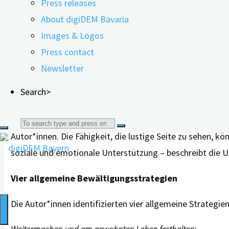
Press releases
Autonomie, Kontrolle und von sozialen Beziehungen, auß
About digiDEM Bavaria
Menschen mit Demenz genannt. Manche der Befragten gabe
Images & Logos
ihrer Fähigkeiten hatte einen starken Einfluss auf ihren Al
Press contact
Humor sowie praktische und emotionale Unterstützu
Newsletter
Wie gehen Betroffene mit solch existenziellen und beän
Search>
wesentliche Ressourcen gibt, die sich quer durch die a
dient danach als Ventil und Schutzmechanismus: „Indem m
Search
Autor*innen. Die Fähigkeit, die lustige Seite zu sehen, 
soziale und emotionale Unterstützung – beschreibt die U
for:
Vier allgemeine Bewältigungsstrategien
Die Autor*innen identifizierten vier allgemeine Strategi