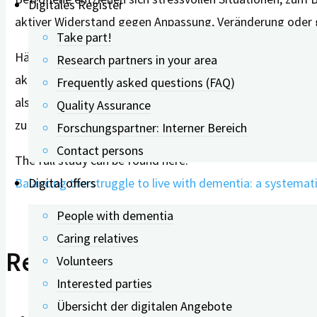
Digitales Register
aktiver Widerstand gegen Anpassung, Veränderung oder g
Take part!
Häufig wenden Menschen mit Demenz der Studie zufolge ein
Research partners in your area
aktuellen Herausforderungen. Das Wissen über diese Bew
Frequently asked questions (FAQ)
als auch für pflegende Angehörige, um Menschen mit Dem
Quality Assurance
zu geben.
Forschungspartner: Interner Bereich
Contact persons
The full study can be found here:
Balancing the struggle to live with dementia: a systemat
Digital offers
People with dementia
Caring relatives
Related Posts
Volunteers
Interested parties
Übersicht der digitalen Angebote