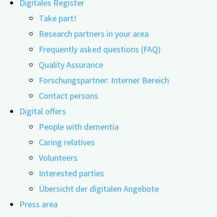
Digitales Register
Take part!
Research partners in your area
Frequently asked questions (FAQ)
16.03.2020
17.03.2020
Quality Assurance
Forschungspartner: Interner Bereich
Contact persons
Menschen mit Demenz sind im Verlauf ihrer Erkrankung
Digital offers
nach Möglichkeit zu erhalten, ist es wichtig, wie Bet
People with dementia
Forscher*innen analysiert.
Caring relatives
Volunteers
Interested parties
Übersicht der digitalen Angebote
Press area
Guro Hanevold Bjørkløf und Kolleg*innen werteten in ihre