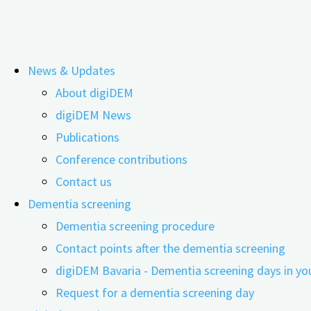
Skip
News & Updates
to
How do people with dementia cope 
About digiDEM
content
digiDEM News
Publications
Conference contributions
Contact us
Dementia screening
Dementia screening procedure
Contact points after the dementia screening
digiDEM Bavaria - Dementia screening days in yo
Request for a dementia screening day