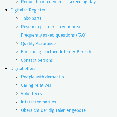
Request for a dementia screening day
Digitales Register
Take part!
Research partners in your area
23.10.2023
14.11.2023
Frequently asked questions (FAQ)
Quality Assurance
Internationale Demenzforschung: Auf der 33.
Forschungspartner: Interner Bereich
Alzheimer Europe Conference in Helsinki stellten
Contact persons
die digiDEM Bayern-Wissenschaftler*innen ihre
Digital offers
neuesten Forschungsergebnisse einem großen
People with dementia
Publikum vor.
Caring relatives
Volunteers
Interested parties
Übersicht der digitalen Angebote