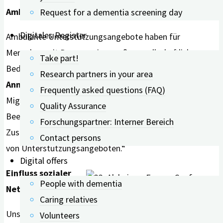
Ambulante Unterstützungsangebote
Request for a dementia screening day
Digitales Register
Ambulante Unterstützungsangebote haben für
Menschen mit Demenz eine große gesellschaftliche
Take part!
Bedeutung. So kam digiDEM Bayern-Wissenschaftlerin
Research partners in your area
Anne Keefer
zu dem Schluss: „Ein
Frequently asked questions (FAQ)
Migrationshintergrund bei Menschen mit kognitiven
Quality Assurance
Beeinträchtigungen steht nicht unbedingt in
Forschungspartner: Interner Bereich
Zusammenhang mit einer geringeren Inanspruchnahme
Contact persons
von Unterstützungsangeboten.“
Digital offers
Einfluss sozialer
People with dementia
Netzwerke
digiDEM Bayern-Wissenschaftlerin
Caring relatives
Lisa Laininger (links). Foto:
Unsere Kollegin
Volunteers