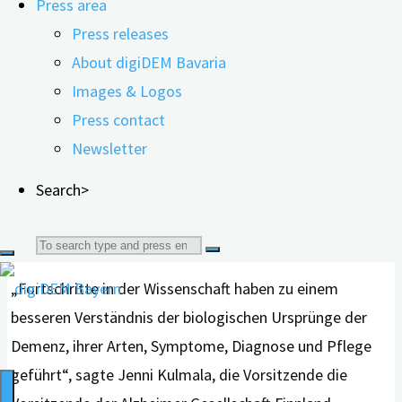
Press area
Blick in den vollbesetzten Konferenzzsaal des
Press releases
Messezentrums in Helsinki. Foto: digiDEM Bayern /
About digiDEM Bavaria
Ilona Hörath
Images & Logos
Sehen, zuhören, austauschen: Mehr als 1.100 Menschen
Press contact
aus 48 Ländern besuchten die 33. Alzheimer Europe
Newsletter
Conference, die von 16. bis 19. Oktober in Helsinki
(Finnland) stattfand. Unter den teilnehmenden
Search>
Delegierten waren auch 56 Menschen mit Demenz sowie
Search
66 Betreuende.
„Fortschritte in der Wissenschaft haben zu einem
for:
besseren Verständnis der biologischen Ursprünge der
Demenz, ihrer Arten, Symptome, Diagnose und Pflege
geführt“, sagte Jenni Kulmala, die Vorsitzende die