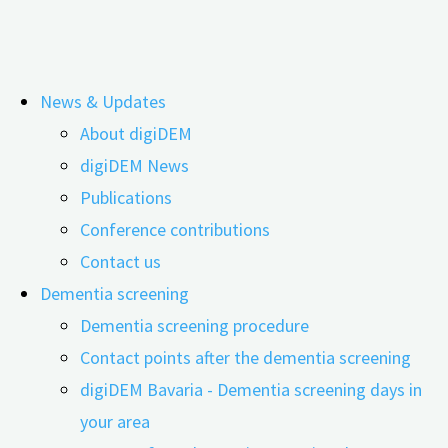
Skip
News & Updates
to
About digiDEM
content
33. Alzheimer Europe Conference:
digiDEM News
Publications
digiDEM Bavaria was there
Conference contributions
Contact us
Dementia screening
Dementia screening procedure
Contact points after the dementia screening
digiDEM Bavaria - Dementia screening days in
your area