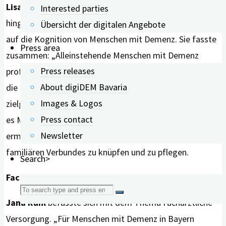
digiDEM Bayern / Ilona Hörath
Lisa Laininger
Interested parties
hingegen erforschte den Einfluss sozialer Netzwerke
Übersicht der digitalen Angebote
auf die Kognition von Menschen mit Demenz. Sie fasste
Press area
zusammen: „Alleinstehende Menschen mit Demenz
Press releases
profitieren von Freunden mehr als von der Familie“. Um
About digiDEM Bavaria
die gesellschaftliche Teilhabe zu fördern, sollten
Images & Logos
zielgruppengerechte Angebote geschaffen werden, die
Press contact
es Menschen mit kognitiven Beeinträchtigungen
Newsletter
ermöglichen, soziale Kontakte außerhalb ihres
familiären Verbundes zu knüpfen und zu pflegen.
Search>
Fachärztliche Versorgung
Search
Jana Rühl
befasste sich mit dem Thema Fachärztliche
for:
Versorgung. „Für Menschen mit Demenz in Bayern