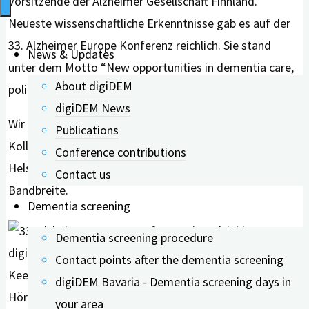
Vorsitzende der Alzheimer Gesellschaft Finnland.
Neueste wissenschaftliche Erkenntnisse gab es auf der
33. Alzheimer Europe Konferenz reichlich. Sie stand
News & Updates
unter dem Motto “New opportunities in dementia care,
About digiDEM
policy and research”.
digiDEM News
Wir von digiDEM Bayern freuen uns, dass unsere
Publications
Kolleg*innen ihre aktuellen Forschungsergebnisse in
Conference contributions
Helsinki präsentiert haben – und dies in großer
Contact us
Bandbreite.
Dementia screening
Dementia screening procedure
digiDEM Bayern-Wissenschaftlerin Anne
Contact points after the dementia screening
Keefer (rechts). Foto: digiDEM Bayern / Ilona
digiDEM Bavaria - Dementia screening days in
Hörath
your area